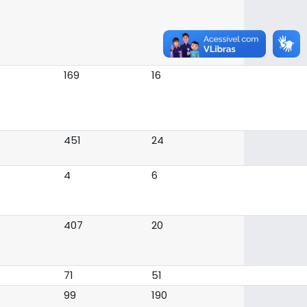
169
16
451
24
4
6
407
20
71
51
99
190