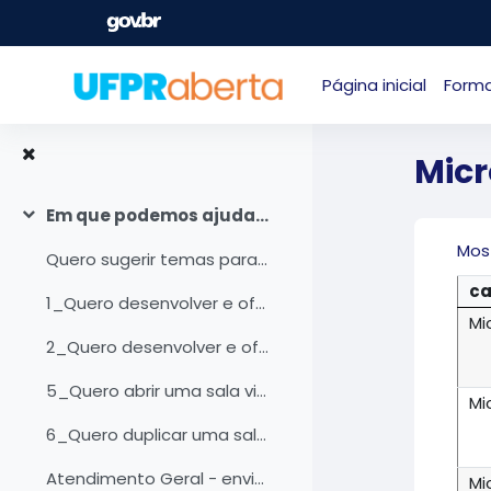
Ir para o conteúdo principal
Página inicial
Form
Micr
Em que podemos ajudar?
Contrair
Mos
Quero sugerir temas para novos cursos
ca
1_Quero desenvolver e ofertar uma Microaprendizagem
Mi
2_Quero desenvolver e ofertar um MOOC
5_Quero abrir uma sala virtual para meu curso de extensão
Mi
6_Quero duplicar uma sala já existente
Atendimento Geral - envie sua opinião/sugestão/elogios
Mi