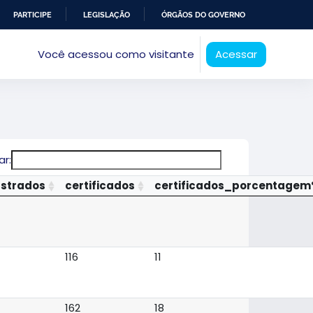
PARTICIPE
LEGISLAÇÃO
ÓRGÃOS DO GOVERNO
Você acessou como visitante
Acessar
ar:
astrados
certificados
certificados_porcentage
116
11
162
18