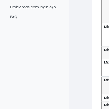
Problemas com login e/ou senha
FAQ
Mi
Mi
Mi
Mi
Mi
Mi