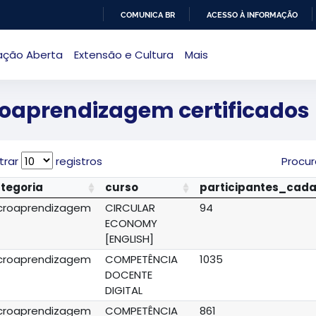
COMUNICA BR
ACESSO À INFORMAÇÃO
IR
ação Aberta
Extensão e Cultura
Mais
PARA
O
CONTEÚDO
oaprendizagem certificados
trar
registros
Procur
tegoria
curso
participantes_cad
croaprendizagem
CIRCULAR
94
ECONOMY
[ENGLISH]
croaprendizagem
COMPETÊNCIA
1035
DOCENTE
DIGITAL
croaprendizagem
COMPETÊNCIA
861