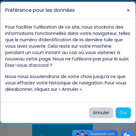
Passer au contenu principal
COMUNICA BR
ACESSO À INFORMAÇÃO
PARTI
×
Préférence pour les données
IR
Vous êtes connecté
Connexion
PARA
anonymement
Pour faciliter l’utilisation de ce site, nous stockons des
Panneau latéral
O
informations fonctionnelles dans votre navigateur, telles
CONTEÚDO
que le numéro d’identification de la dernière tuile que
Eventos
vous avez ouverte. Cela reste sur votre machine
Ouvrir l’index du cours
pendant un court instant au cas où vous visiteriez à
nouveau cette page. Nous ne l’utilisons pas pour le suivi.
Êtes-vous d’accord ?
Nous nous souviendrons de votre choix jusqu’à ce que
vous effaciez votre historique de navigation. Pour vous
désabonner, cliquez sur « Annuler ».
Tuile 3
Annuler
Oui