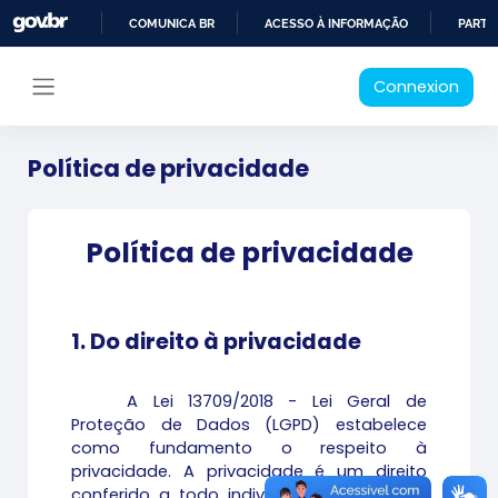
Passer au contenu principal
COMUNICA BR
ACESSO À INFORMAÇÃO
PARTI
IR
Connexion
PARA
Panneau latéral
O
CONTEÚDO
Política de privacidade
Política de privacidade
1. Do direito à privacidade
A Lei 13709/2018 - Lei Geral de
Proteção de Dados (LGPD) estabelece
como fundamento o respeito à
privacidade. A privacidade é um direito
conferido a todo indivíduo e consiste na