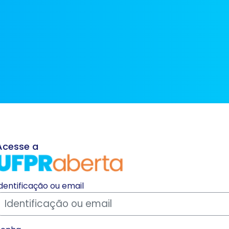
Acesse a
Acesso a UFPR Aberta
vançar para criar nova conta
Identificação ou email