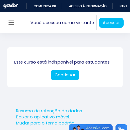
Ir para o conteúdo principal
COMUNICA BR
ACESSO À INFORMAÇÃO
PARTI
IR
Você acessou como visitante
Acessar
PARA
Painel lateral
O
CONTEÚDO
Este curso está indisponível para estudantes
Continuar
Resumo de retenção de dados
Baixar o aplicativo móvel.
Mudar para o tema padrão