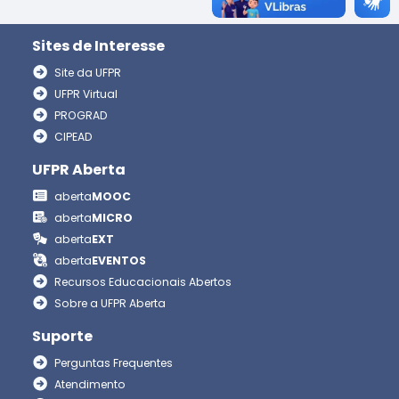
Sites de Interesse
Site da UFPR
UFPR Virtual
PROGRAD
CIPEAD
UFPR Aberta
aberta
MOOC
aberta
MICRO
aberta
EXT
aberta
EVENTOS
Recursos Educacionais Abertos
Sobre a UFPR Aberta
Suporte
Perguntas Frequentes
Atendimento