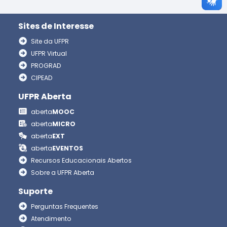
Sites de Interesse
Site da UFPR
UFPR Virtual
PROGRAD
CIPEAD
UFPR Aberta
aberta
MOOC
aberta
MICRO
aberta
EXT
aberta
EVENTOS
Recursos Educacionais Abertos
Sobre a UFPR Aberta
Suporte
Perguntas Frequentes
Atendimento