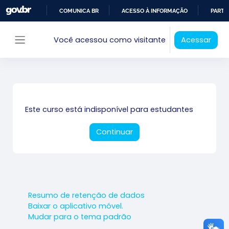
Ir para o conteúdo principal
COMUNICA BR
ACESSO À INFORMAÇÃO
PARTI
IR
Você acessou como visitante
Acessar
PARA
Painel lateral
O
CONTEÚDO
Este curso está indisponível para estudantes
Continuar
Resumo de retenção de dados
Baixar o aplicativo móvel.
Mudar para o tema padrão