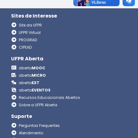
Sites de Interesse
Site da UFPR
UFPR Virtual
PROGRAD
CIPEAD
UFPR Aberta
aberta
MOOC
aberta
MICRO
aberta
EXT
aberta
EVENTOS
Recursos Educacionais Abertos
Sobre a UFPR Aberta
Suporte
Perguntas Frequentes
Atendimento