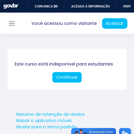
Ir para o conteúdo principal
COMUNICA BR
ACESSO À INFORMAÇÃO
PARTI
IR
Você acessou como visitante
Acessar
PARA
Painel lateral
O
CONTEÚDO
Este curso está indisponível para estudantes
Continuar
Resumo de retenção de dados
Baixar o aplicativo móvel.
Mudar para o tema padrão