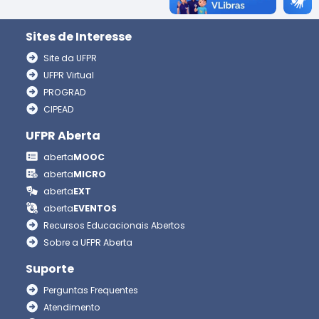
Sites de Interesse
Site da UFPR
UFPR Virtual
PROGRAD
CIPEAD
UFPR Aberta
aberta
MOOC
aberta
MICRO
aberta
EXT
aberta
EVENTOS
Recursos Educacionais Abertos
Sobre a UFPR Aberta
Suporte
Perguntas Frequentes
Atendimento