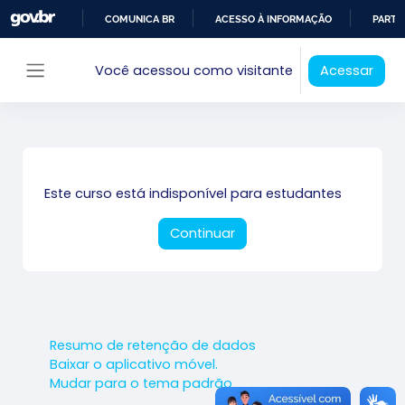
Ir para o conteúdo principal
COMUNICA BR
ACESSO À INFORMAÇÃO
PARTI
IR
Você acessou como visitante
Acessar
PARA
Painel lateral
O
CONTEÚDO
Este curso está indisponível para estudantes
Continuar
Resumo de retenção de dados
Baixar o aplicativo móvel.
Mudar para o tema padrão