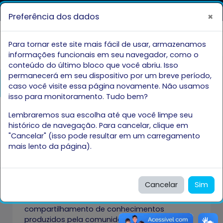
Ir para o conteúdo principal
COMUNICA BR
ACESSO À INFORMAÇÃO
PARTI
×
Preferência dos dados
IR
Você acessou como visitante
Acessar
PARA
Para tornar este site mais fácil de usar, armazenamos
Painel lateral
O
informações funcionais em seu navegador, como o
CONTEÚDO
conteúdo do último bloco que você abriu. Isso
Eventos
permanecerá em seu dispositivo por um breve período,
Abrir índice do curso
caso você visite essa página novamente. Não usamos
isso para monitoramento. Tudo bem?
Lembraremos sua escolha até que você limpe seu
histórico de navegação. Para cancelar, clique em
"Cancelar" (isso pode resultar em um carregamento
mais lento da página).
Seja bem-vinda e bem-vindo no espaço
Eventos
da UFPR Aberta!
Aqui, você encontrará os eventos
científico-acadêmicos realizados de
Cancelar
Sim
modo remoto na UFPR. Os eventos são
uma forma fundamental de
compartilhamento de conhecimentos
produzidos pela comunidade acadêmica