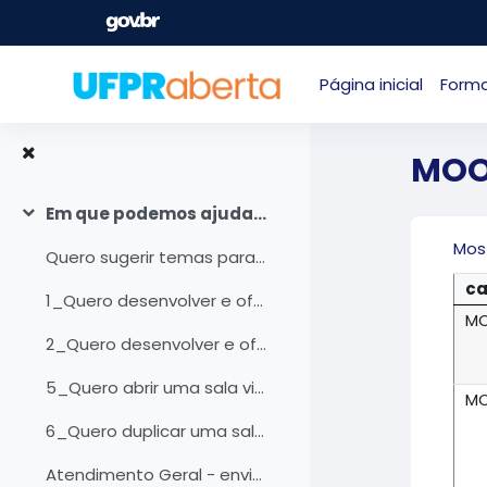
Ir para o conteúdo principal
Página inicial
Form
MO
Em que podemos ajudar?
Contrair
Mos
Quero sugerir temas para novos cursos
ca
1_Quero desenvolver e ofertar uma Microaprendizagem
M
2_Quero desenvolver e ofertar um MOOC
5_Quero abrir uma sala virtual para meu curso de extensão
M
6_Quero duplicar uma sala já existente
Atendimento Geral - envie sua opinião/sugestão/elogios