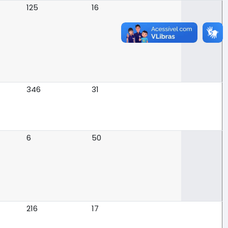
125
16
346
31
6
50
216
17