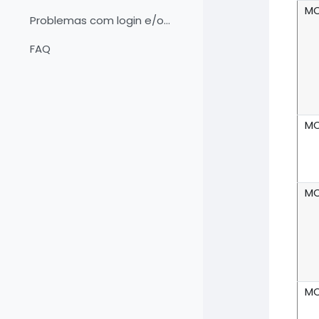
M
Problemas com login e/ou senha
FAQ
M
M
M