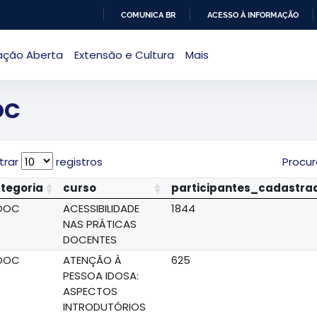
COMUNICA BR
ACESSO À INFORMAÇÃO
IR
ação Aberta
Extensão e Cultura
Mais
PARA
O
CONTEÚDO
OC
trar
registros
Procur
tegoria
curso
participantes_cadastra
OOC
ACESSIBILIDADE
1844
NAS PRÁTICAS
DOCENTES
OOC
ATENÇÃO À
625
PESSOA IDOSA:
ASPECTOS
INTRODUTÓRIOS