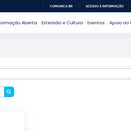
COMUNICA BR
ACESSO À INFORMAÇÃO
IR
Formação Aberta
Extensão e Cultura
Eventos
Apoio ao 
PARA
O
CONTEÚDO
Buscar cursos