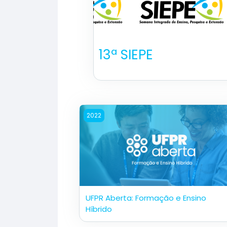
13ª SIEPE
Imagen del curso UFPR Aberta: Formaç
2022
UFPR Aberta: Formação e Ensino
Híbrido