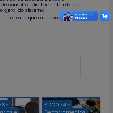
pode consultar diretamente o bloco
ão geral do sistema.
ídeo e texto que explicam como
 3 -
BLOCO 4 -
arias e
Departamentos