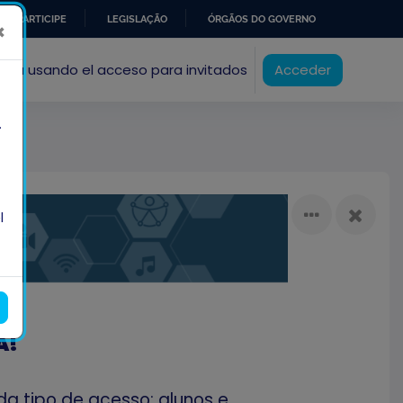
PARTICIPE
LEGISLAÇÃO
ÓRGÃOS DO GOVERNO
×
tá usando el acceso para invitados
Acceder
.
l
A!
da tipo de acesso: alunos e