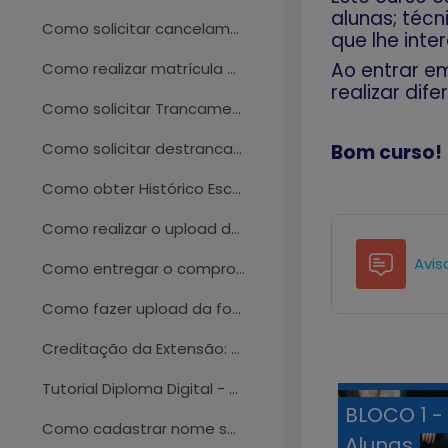
alunas; técn
Como solicitar cancelamento de matrícula em disciplinas
que lhe inte
Ao entrar e
Como realizar matrícula em disciplinas eletivas
realizar dif
Como solicitar Trancamento
Como solicitar destrancamento
Bom curso
!
Como obter Histórico Escolar, Relatório de Integralização, Declaração e Comprovante de Matrícula
Como realizar o upload de documentos pessoais no SIGA
Avis
Como entregar o comprovante de vacinação
Como fazer upload da foto de perfil
Creditação da Extensão: Como solicitar ACE III, IV e V no SIGA
Tutorial Diploma Digital - Perfil Egresso
BLOCO 1 -
Como cadastrar nome social
Alunas