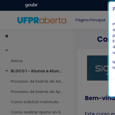
Salta al contenido principal
Página Principal
Má
P
a
p
Conh
E
d
u
Colapsar
Avisos
N
h
BLOCO 1 - Alunos e Alunas
Colapsar
Processo de Exame de Adiantamento
Processo de Exame de Aproveitamento
Bem-vind
Como solicitar matrícula
Como realizar ajuste on-line de matrícula
Este curso e