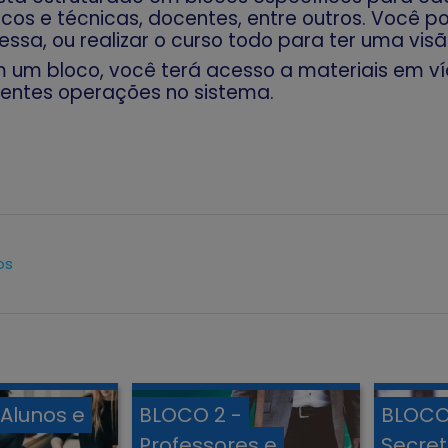
icos e técnicas, docentes, entre outros. Você 
ressa, ou realizar o curso todo para ter uma vis
m um bloco, você terá acesso a materiais em v
erentes operações no sistema.
os
 Alunos e
BLOCO 2 -
BLOCO
Professores e
Secret