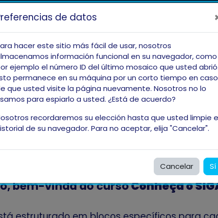
COMUNICA BR
ACESSO À INFORMAÇÃO
Preferencias de datos
IR
s
En este momento es
PARA
ara hacer este sitio más fácil de usar, nosotros
O
lmacenamos información funcional en su navegador, como
CONTEÚDO
or ejemplo el número ID del último mosaico que usted abrió
eça o SIGA!
sto permanece en su máquina por un corto tiempo en caso
e que usted visite la página nuevamente. Nosotros no lo
samos para espiarlo a usted. ¿Está de acuerdo?
osotros recordaremos su elección hasta que usted limpie e
istorial de su navegador. Para no aceptar, elija "Cancelar".
Cancelar
Sí
o, bem-vinda ao curso
Conheça o SIG
stá estruturado em blocos específicos para ca