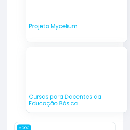
Projeto Mycelium
Cursos para Docentes da
Educação Básica
Imagen del curso Letramento Digital
MOOC