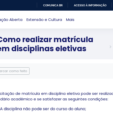
COMUNICA BR
ACESSO À INFORMAÇÃO
IR
ação Aberta
Extensão e Cultura
Mais
PARA
O
CONTEÚDO
Como realizar matrícula
em disciplinas eletivas
ndições de conclusão
rcar como feito
icitação de matrícula em disciplina eletiva pode ser realiz
dário acadêmico e se satisfazer as seguintes condições:
A disciplina não pode ser do curso do aluno;