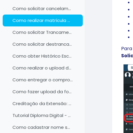
Como solicitar cancelamento de matrícula em disciplinas
Como realizar matrícula em disciplinas eletivas
Como solicitar Trancamento
Como solicitar destrancamento
Para
Soli
Como obter Histórico Escolar, Relatório de Integralização, Declaração e Comprovante de Matrícula
Como realizar o upload de documentos pessoais no SIGA
Como entregar o comprovante de vacinação
Como fazer upload da foto de perfil
Creditação da Extensão: Como solicitar ACE III, IV e V no SIGA
Tutorial Diploma Digital - Perfil Egresso
Como cadastrar nome social