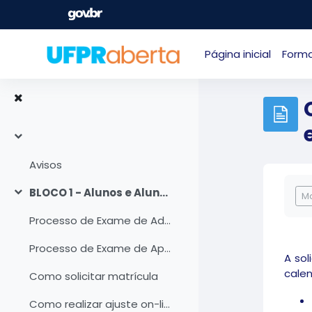
Ir para o conteúdo principal
Página inicial
Form
Contrair
Avisos
Co
BLOCO 1 - Alunos e Alunas
Ma
Contrair
Processo de Exame de Adiantamento
Processo de Exame de Aproveitamento
A sol
calen
Como solicitar matrícula
Como realizar ajuste on-line de matrícula